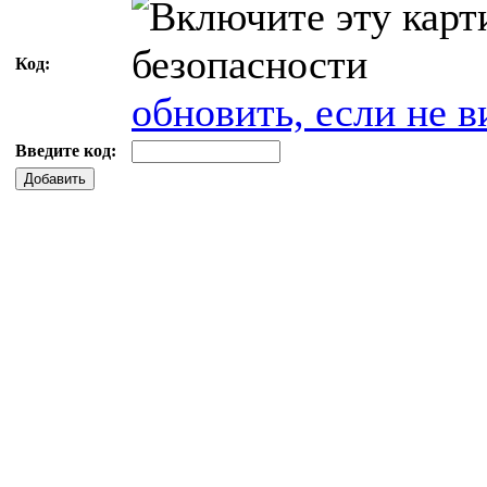
Код:
обновить, если не в
Введите код:
Добавить