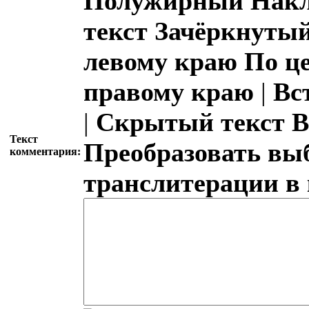
Полужирный
Накл
текст
Зачёркнутый
левому краю
По ц
правому краю
|
Вс
|
Скрытый текст
В
Текст
Преобразовать вы
комментария:
транслитерации в