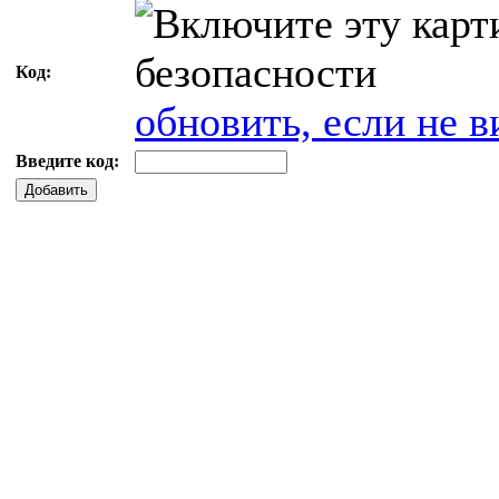
Код:
обновить, если не в
Введите код:
Добавить