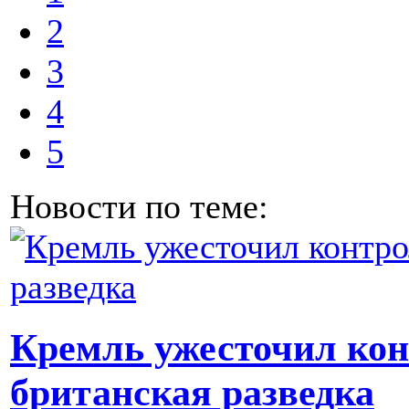
2
3
4
5
Новости по теме:
Кремль ужесточил кон
британская разведка