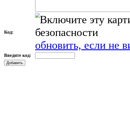
Код:
обновить, если не в
Введите код:
Добавить