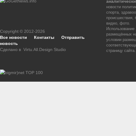
аналитически
новости политик
спорта, здраво
происшествия, 
видео, фото.
Использование
Copyright © 2012-2026
размещённых на
Все новости
Контакты
Отправить
условии размещ
новость
соответствующи
Сделано в
Virtu.All.Design Studio
страницу сайта.