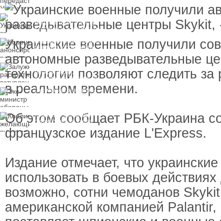
замороженных активов
России
Украинцы за рубежом
могут потерять доступ
к госжилью и выплатам
Украинские военные получили со
Корецкий анонсировал
ревизию госбюджета
автономные разведывательные цен
Залужный
технологии позволяют следить за
раскритиковал
вступление Украины в
в реальном времени.
НАТО и предлагает
Экс-министр обороны
другие варианты
и бывший секретарь
СНБО Умеров получил
новую "вкусную"
Об этом сообщает РБК-Украина со
Коалиция желающих
должность
рушится из-за ухода
двух главных
французское издание L'Express.
сторонников Украины
Издание отмечает, что украинские
использовать в боевых действиях 
возможно, сотни чемоданов Skykit
американской компанией Palantir,