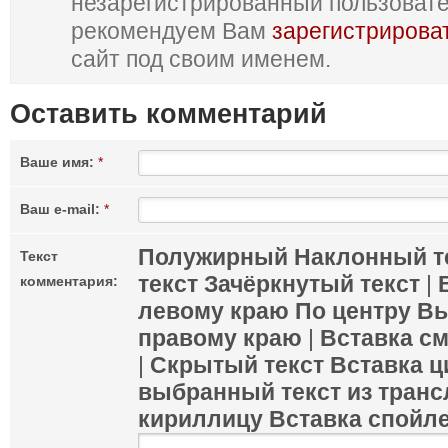
незарегистрированный пользоват
рекомендуем Вам
зарегистрирова
сайт под своим именем.
Оставить комментарий
Ваше имя:
*
Ваш e-mail:
*
Полужирный
Наклонный т
Текст
текст
Зачёркнутый текст
|
комментария:
левому краю
По центру
Вы
правому краю
|
Вставка с
|
Скрытый текст
Вставка ц
выбранный текст из транс
кириллицу
Вставка спойл