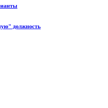
рианты
ную" должность