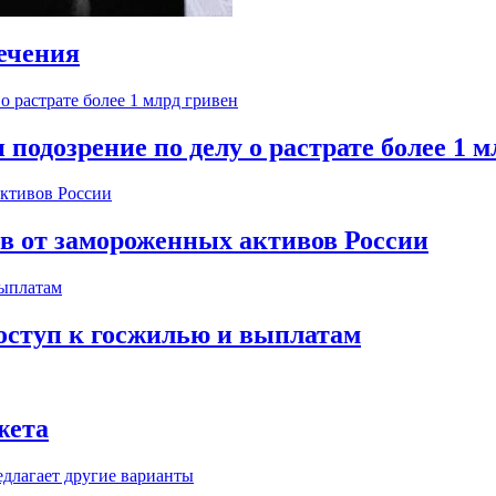
ечения
одозрение по делу о растрате более 1 м
ов от замороженных активов России
оступ к госжилью и выплатам
жета