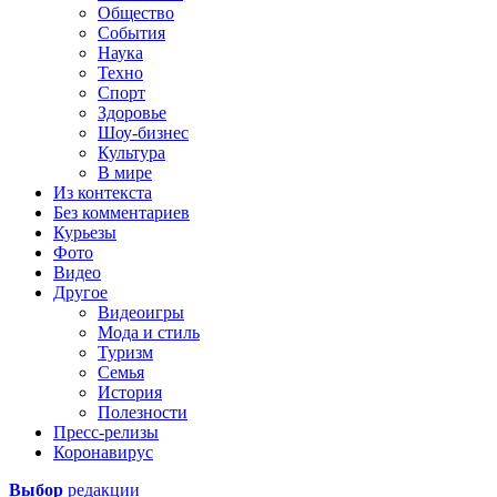
Общество
События
Наука
Техно
Спорт
Здоровье
Шоу-бизнес
Культура
В мире
Из контекста
Без комментариев
Курьезы
Фото
Видео
Другое
Видеоигры
Мода и стиль
Туризм
Семья
История
Полезности
Пресс-релизы
Коронавирус
Выбор
редакции