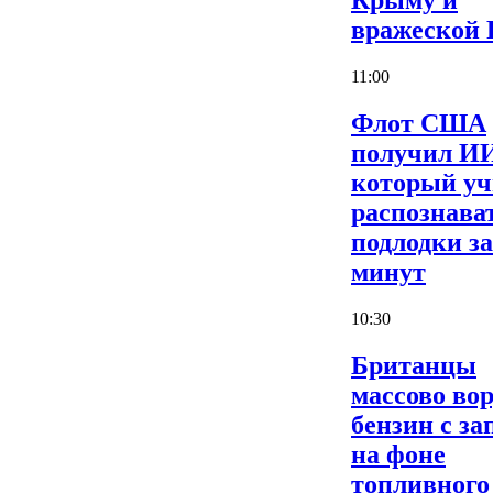
Крыму и
вражеской
11:00
Флот США
получил И
который уч
распознава
подлодки за
минут
10:30
Британцы
массово во
бензин с за
на фоне
топливного