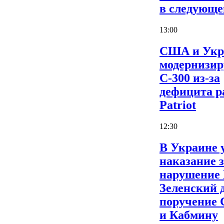
в следующе
13:00
США и Укр
модернизи
С-300 из-за
дефицита р
Patriot
12:30
В Украине 
наказание 
нарушение
Зеленский 
поручение
и Кабмину