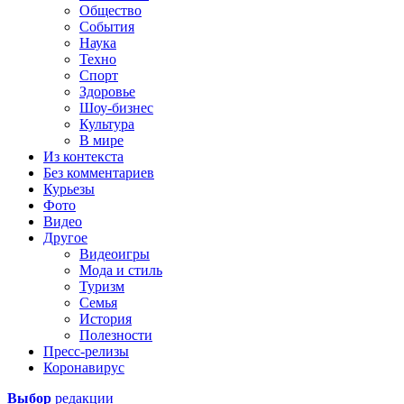
Общество
События
Наука
Техно
Спорт
Здоровье
Шоу-бизнес
Культура
В мире
Из контекста
Без комментариев
Курьезы
Фото
Видео
Другое
Видеоигры
Мода и стиль
Туризм
Семья
История
Полезности
Пресс-релизы
Коронавирус
Выбор
редакции