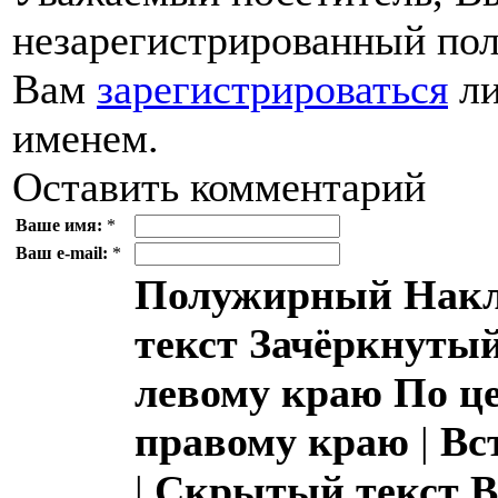
незарегистрированный пол
Вам
зарегистрироваться
ли
именем.
Оставить комментарий
Ваше имя:
*
Ваш e-mail:
*
Полужирный
Накл
текст
Зачёркнутый
левому краю
По ц
правому краю
|
Вс
|
Скрытый текст
В