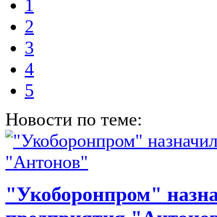
1
2
3
4
5
Новости по теме:
"Укоборонпром" назна