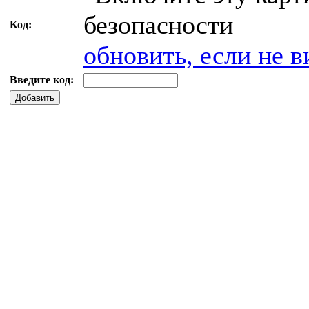
Код:
обновить, если не в
Введите код:
Добавить