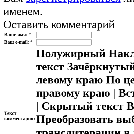
именем.
Оставить комментарий
Ваше имя:
*
Ваш e-mail:
*
Полужирный
Накл
текст
Зачёркнутый
левому краю
По ц
правому краю
|
Вс
|
Скрытый текст
В
Текст
Преобразовать вы
комментария:
транслитерации в