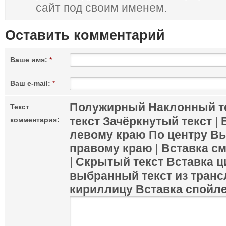
сайт под своим именем.
Оставить комментарий
Ваше имя:
*
Ваш e-mail:
*
Полужирный
Наклонный т
Текст
текст
Зачёркнутый текст
|
комментария:
левому краю
По центру
Вы
правому краю
|
Вставка с
|
Скрытый текст
Вставка ц
выбранный текст из транс
кириллицу
Вставка спойл