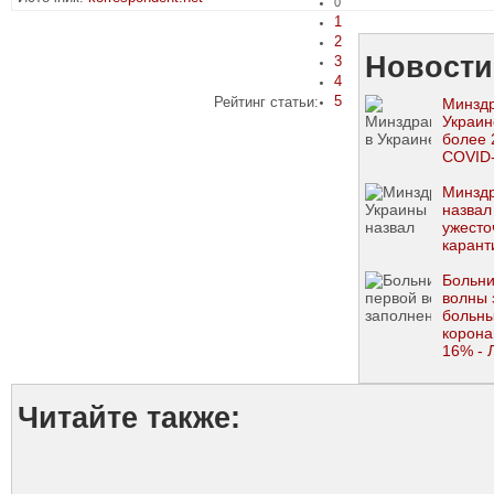
0
1
2
Новости
3
4
5
Рейтинг статьи:
Минздр
Украин
более 
COVID-
Минздр
назвал
ужесто
карант
Больни
волны 
больны
корона
16% - 
Читайте также: