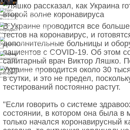
пресечения
Топ-чиновнику
Воздушных сил
вручили подозрение по
делу о растрате более
В Украине проводится все больше
ЕС передаст Украине
1 млрд гривен
средства от доходов от
замороженных активов
тестов на коронавирус, и готовятс
России
Украинцы за рубежом
дополнительные больницы и обор
могут потерять доступ
к госжилью и выплатам
пациентов с COVID-19. Об этом 
Корецкий анонсировал
ревизию госбюджета
санитарный врач Виктор Ляшко. По
Украине проводится около 30 тыс
Залужный
раскритиковал
вступление Украины в
в сутки, и это не предел, посколь
НАТО и предлагает
другие варианты
тестирований постоянно растут.
"Если говорить о системе здраво
состоянии, в котором она была в м
только начался коронавирусный к