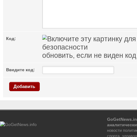
Код:
обновить, если не виден код
Введите код:
Добавить
GoGetNews.in
аналитически
новости политик
спорта, здраво