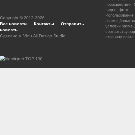
происшествия, 
видео, фото.
Использование
Copyright © 2012-2026
размещённых на
Все новости
Контакты
Отправить
условии размещ
новость
соответствующи
Сделано в
Virtu.All.Design Studio
страницу сайта.