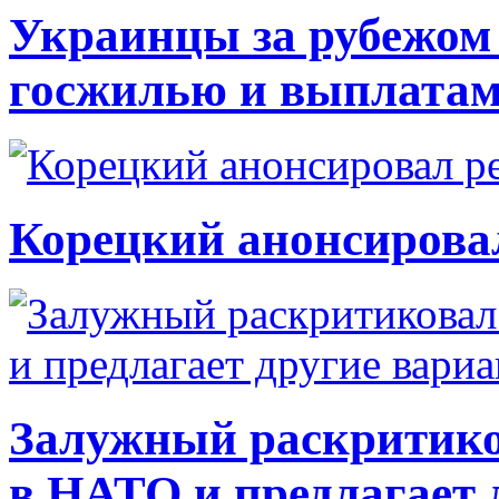
Украинцы за рубежом 
госжилью и выплата
Корецкий анонсирова
Залужный раскритико
в НАТО и предлагает 