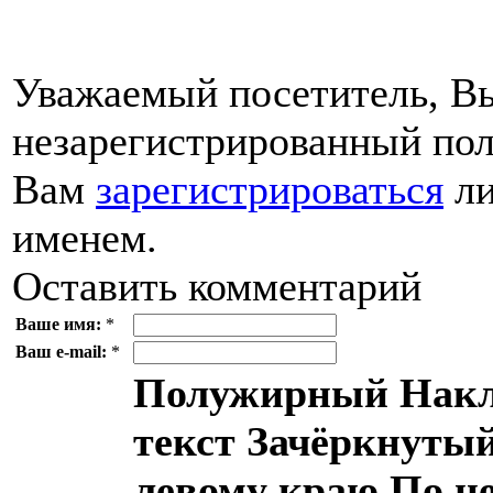
Уважаемый посетитель, Вы
незарегистрированный пол
Вам
зарегистрироваться
ли
именем.
Оставить комментарий
Ваше имя:
*
Ваш e-mail:
*
Полужирный
Накл
текст
Зачёркнутый
левому краю
По ц