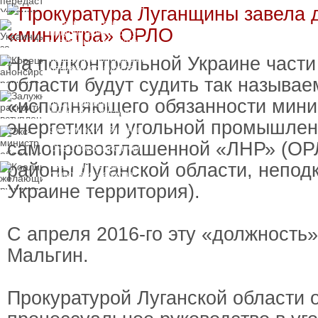
замороженных активов
России
Украинцы за рубежом
могут потерять доступ
к госжилью и выплатам
На подконтрольной Украине части
Корецкий анонсировал
ревизию госбюджета
области будут судить так называе
Залужный
«исполняющего обязанности мини
раскритиковал
вступление Украины в
энергетики и угольной промышле
НАТО и предлагает
Экс-министр обороны
другие варианты
и бывший секретарь
самопровозглашенной «ЛНР» (ОР
СНБО Умеров получил
новую "вкусную"
районы Луганской области, непод
Коалиция желающих
должность
рушится из-за ухода
двух главных
Украине территория).
сторонников Украины
С апреля 2016-го эту «должность
Мальгин.
Прокуратурой Луганской области 