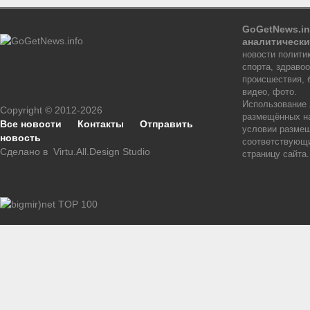
GoGetNews.in
аналитически
новости политик
спорта, здраво
происшествия, 
видео, фото.
Использование
Copyright © 2012-2026
размещённых на
Все новости
Контакты
Отправить
условии размещ
новость
соответствующи
Сделано в
Virtu.All.Design Studio
страницу сайта.