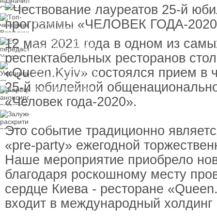
пресечения
Топ-чиновнику
Воздушных сил
вручили подозрение по
делу о растрате более
12 мая 2021 года в одном из сам
ЕС передаст Украине
1 млрд гривен
средства от доходов от
замороженных активов
респектабельных ресторанов сто
России
Украинцы за рубежом
«Queen.Kyiv» состоялся прием в 
могут потерять доступ
к госжилью и выплатам
25-й юбилейной общенациональн
Корецкий анонсировал
ревизию госбюджета
«Человек года-2020».
Залужный
раскритиковал
вступление Украины в
Это событие традиционно являет
НАТО и предлагает
другие варианты
«pre-party» ежегодной торжестве
Наше мероприятие приобрело но
благодаря роскошному месту про
сердце Киева - ресторане «Queen.
входит в международный холдинг B