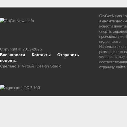
GoGetNews.in
аналитически
новости политик
спорта, здраво
происшествия, 
видео, фото.
Использование
Copyright © 2012-2026
размещённых на
Все новости
Контакты
Отправить
условии размещ
новость
соответствующи
Сделано в
Virtu.All.Design Studio
страницу сайта.