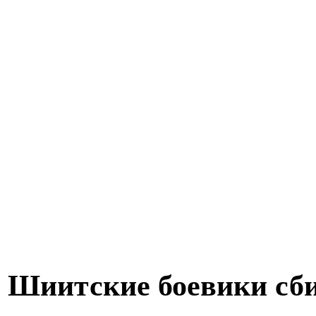
Шиитские боевики сби