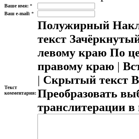
Ваше имя:
*
Ваш e-mail:
*
Полужирный
Накл
текст
Зачёркнутый
левому краю
По ц
правому краю
|
Вс
|
Скрытый текст
В
Текст
Преобразовать вы
комментария:
транслитерации в