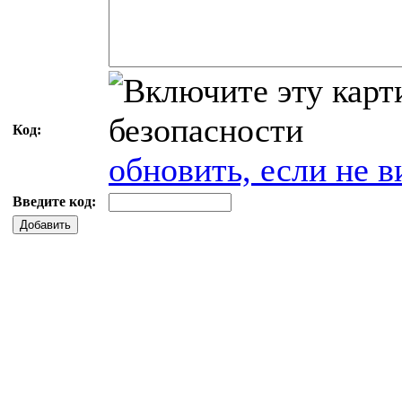
Код:
обновить, если не в
Введите код:
Добавить