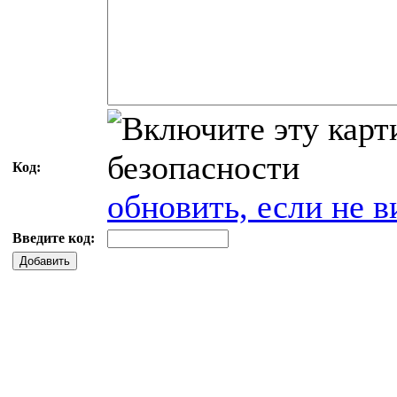
Код:
обновить, если не в
Введите код:
Добавить