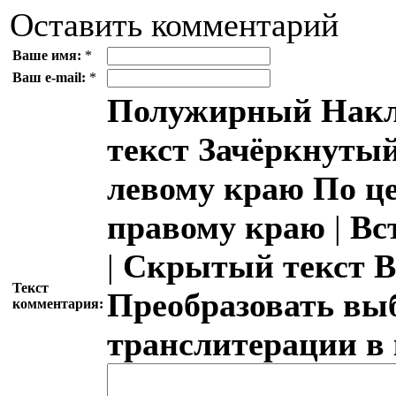
Оставить комментарий
Ваше имя:
*
Ваш e-mail:
*
Полужирный
Накл
текст
Зачёркнутый
левому краю
По ц
правому краю
|
Вс
|
Скрытый текст
В
Текст
Преобразовать вы
комментария:
транслитерации в