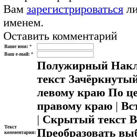
Вам
зарегистрироваться
ли
именем.
Оставить комментарий
Ваше имя:
*
Ваш e-mail:
*
Полужирный
Накл
текст
Зачёркнутый
левому краю
По ц
правому краю
|
Вс
|
Скрытый текст
В
Текст
Преобразовать вы
комментария: