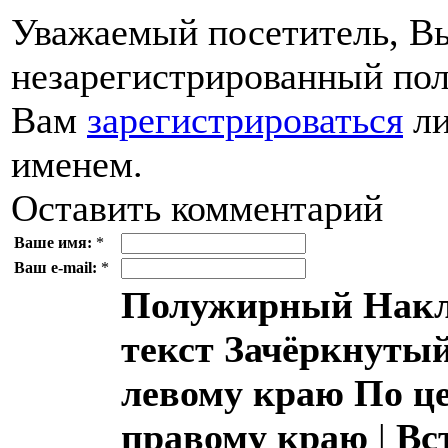
Уважаемый посетитель, Вы
незарегистрированный пол
Вам
зарегистрироваться
ли
именем.
Оставить комментарий
Ваше имя:
*
Ваш e-mail:
*
Полужирный
Накл
текст
Зачёркнутый
левому краю
По ц
правому краю
|
Вс