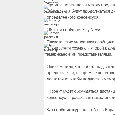
замороженных активов
России
Прямые переговоры между предст
Украинцы за рубежом
могут потерять доступ
Обсуждения будут продолжаться ди
к госжилью и выплатам
определенного консенсуса.
Корецкий анонсировал
ревизию госбюджета
Об этом сообщает Sky News.
Залужный
раскритиковал
вступление Украины в
Пакистанские чиновники сообщили 
НАТО и предлагает
Экс-министр обороны
другие варианты
планируется созывать второй рау
и бывший секретарь
СНБО Умеров получил
американскими представителями.
новую "вкусную"
должность
Они отметили, что работа над зак
продолжается, но прямые перегово
достаточно, чтобы подписать мем
"Проект будет обсуждаться дистанц
консенсус", - рассказал пакистанск
Как сообщил журналист Axios Барак