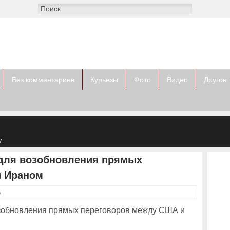
Без комментариев
Курьезы
Фото
Видео
Другое
у
 для возобновления прямых
и Ираном
е