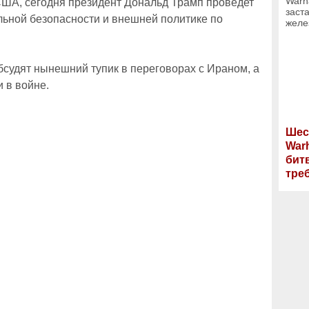
ША, сегодня президент Дональд Трамп проведет
ьной безопасности и внешней политике по
бсудят нынешний тупик в переговорах с Ираном, а
 в войне.
Шес
War
бит
тре