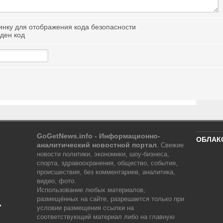
иден код
GoGetNews.info - Информационно-
ОБЛАК
аналитический новостной портал
.
Свежие
новости политики, экономики, шоу-бизнеса,
спорта, здравоохранения, общество, события,
происшествия, без комментариев, аналитика,
видео, фото.
Использование любых материалов,
размещённых на сайте, разрешается только при
ь
условии размещения ссылки на
соответствующий материал либо на главную