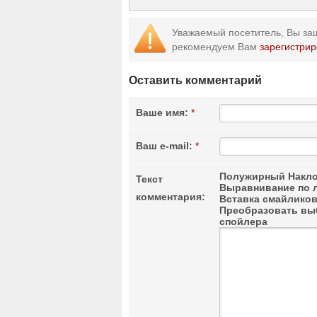
Уважаемый посетитель, Вы заш
рекомендуем Вам
зарегистрир
Оставить комментарий
Ваше имя:
*
Ваш e-mail:
*
Полужирный
Накло
Текст
Выравнивание по 
комментария:
Вставка смайлико
Преобразовать выб
спойлера