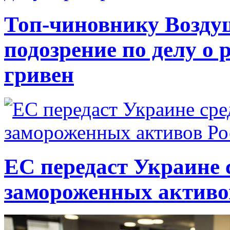
Топ-чиновнику Возду
подозрение по делу о 
гривен
ЕС передаст Украине с
замороженных активо