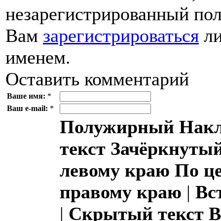
незарегистрированный пол
Вам
зарегистрироваться
ли
именем.
Оставить комментарий
Ваше имя:
*
Ваш e-mail:
*
Полужирный
Накл
текст
Зачёркнутый
левому краю
По ц
правому краю
|
Вс
|
Скрытый текст
В