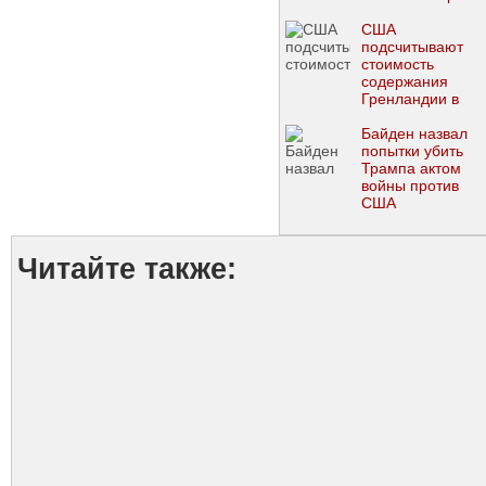
США
подсчитывают
стоимость
содержания
Гренландии в
случае ее
приобретения, -
Байден назвал
The Washington
попытки убить
Post
Трампа актом
войны против
США
Читайте также: