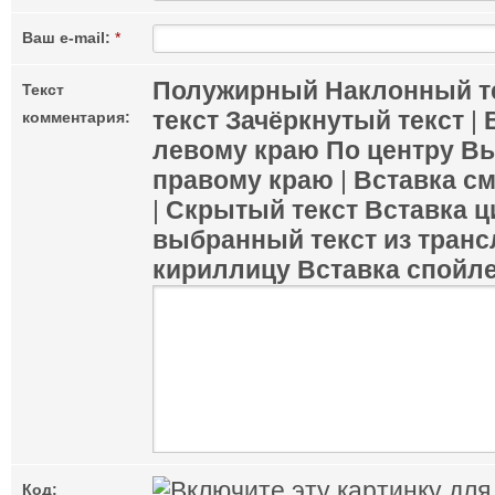
Ваш e-mail:
*
Полужирный
Наклонный т
Текст
текст
Зачёркнутый текст
|
комментария:
левому краю
По центру
Вы
правому краю
|
Вставка с
|
Скрытый текст
Вставка ц
выбранный текст из транс
кириллицу
Вставка спойл
Код: