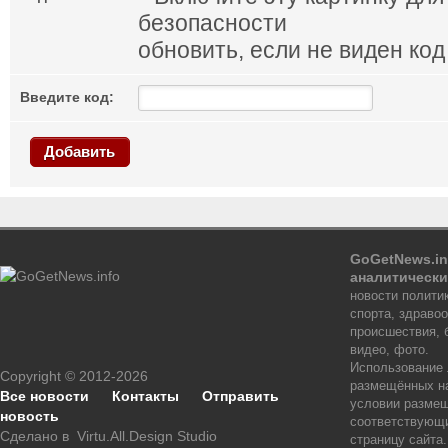
обновить, если не виден код
Введите код:
Добавить
GoGetNews.in
аналитически
новости политик
спорта, здраво
происшествия, 
видео, фото.
Использование
Copyright © 2012-2026
размещённых на
Все новости
Контакты
Отправить
условии размещ
новость
соответствующи
Сделано в
Virtu.All.Design Studio
страницу сайта.