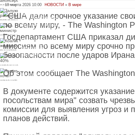
18 марта 2026 10:00
НОВОСТИ
»
В мире
Залужный
раскритиковал
вступление Украины в
НАТО и предлагает
Экс-министр обороны
другие варианты
и бывший секретарь
СНБО Умеров получил
Госдепартамент США приказал д
новую "вкусную"
Коалиция желающих
должность
миссиям по всему миру срочно пр
рушится из-за ухода
двух главных
сторонников Украины
безопасности после ударов Ирана
Почти 40% украинцев
планируют сменить
работу
Трамп хочет изменить
Об этом сообщает The Washington
законопроект об
"адских санкциях"
против России
В документе содержится указание
посольствам мира" созвать чрезв
комиссии для выявления угроз и 
планов действий.