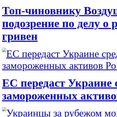
Топ-чиновнику Возду
подозрение по делу о 
гривен
ЕС передаст Украине с
замороженных активо