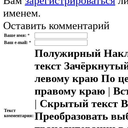
Вам
зарегистрироваться
ли
именем.
Оставить комментарий
Ваше имя:
*
Ваш e-mail:
*
Полужирный
Накл
текст
Зачёркнутый
левому краю
По ц
правому краю
|
Вс
|
Скрытый текст
В
Текст
Преобразовать вы
комментария: