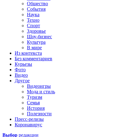
Общество
События
Наука
Техно
Спорт
Здоровье
Шоу-бизнес
Культура
В мире
Из контекста
Без комментариев
Курьезы
Фото
Видео
Другое
Видеоигры
Мода и стиль
Туризм
Семья
История
Полезности
Пресс-релизы
Коронавирус
Выбор
редакции