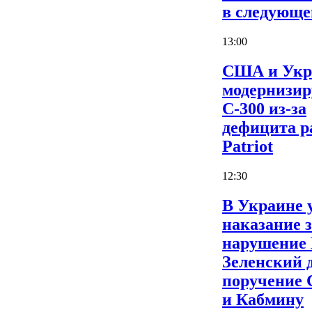
в следующе
13:00
США и Укр
модернизи
С-300 из-за
дефицита р
Patriot
12:30
В Украине 
наказание 
нарушение
Зеленский 
поручение
и Кабмину