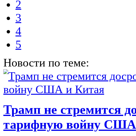
2
3
4
5
Новости по теме:
Трамп не стремится д
тарифную войну США