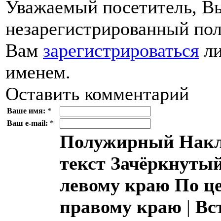
Уважаемый посетитель, Вы
незарегистрированный пол
Вам
зарегистрироваться
ли
именем.
Оставить комментарий
Ваше имя:
*
Ваш e-mail:
*
Полужирный
Накл
текст
Зачёркнутый
левому краю
По ц
правому краю
|
Вс