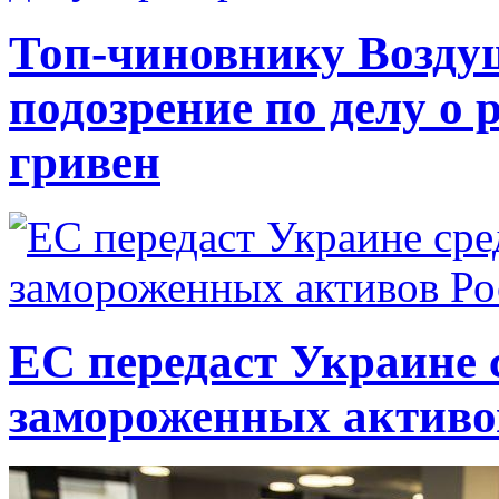
Топ-чиновнику Возду
подозрение по делу о 
гривен
ЕС передаст Украине с
замороженных активо