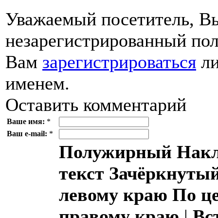
Уважаемый посетитель, Вы
незарегистрированный пол
Вам
зарегистрироваться
ли
именем.
Оставить комментарий
Ваше имя:
*
Ваш e-mail:
*
Полужирный
Накл
текст
Зачёркнутый
левому краю
По ц
правому краю
|
Вс