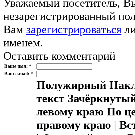
Уважаемый посетитель, Вы
незарегистрированный пол
Вам
зарегистрироваться
ли
именем.
Оставить комментарий
Ваше имя:
*
Ваш e-mail:
*
Полужирный
Накл
текст
Зачёркнутый
левому краю
По ц
правому краю
|
Вс