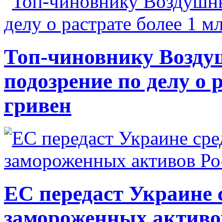
Топ-чиновнику Возду
подозрение по делу о 
гривен
ЕС передаст Украине с
замороженных активо