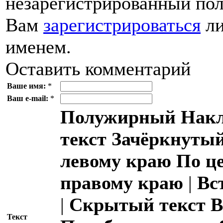
незарегистрированный пол
Вам
зарегистрироваться
ли
именем.
Оставить комментарий
Ваше имя:
*
Ваш e-mail:
*
Полужирный
Накл
текст
Зачёркнутый
левому краю
По ц
правому краю
|
Вс
|
Скрытый текст
В
Текст