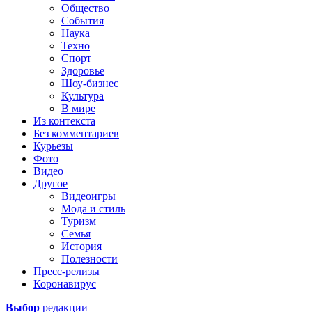
Общество
События
Наука
Техно
Спорт
Здоровье
Шоу-бизнес
Культура
В мире
Из контекста
Без комментариев
Курьезы
Фото
Видео
Другое
Видеоигры
Мода и стиль
Туризм
Семья
История
Полезности
Пресс-релизы
Коронавирус
Выбор
редакции