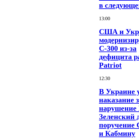
в следующе
13:00
США и Укр
модернизи
С-300 из-за
дефицита р
Patriot
12:30
В Украине 
наказание 
нарушение
Зеленский 
поручение
и Кабмину