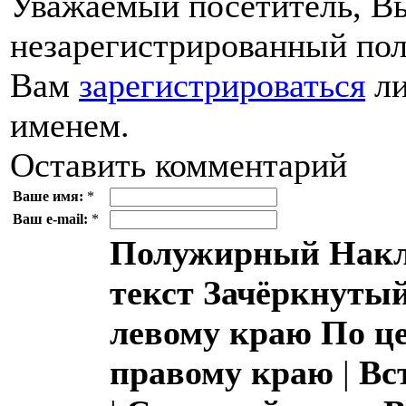
Уважаемый посетитель, Вы
незарегистрированный пол
Вам
зарегистрироваться
ли
именем.
Оставить комментарий
Ваше имя:
*
Ваш e-mail:
*
Полужирный
Накл
текст
Зачёркнутый
левому краю
По ц
правому краю
|
Вс