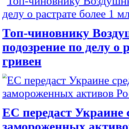
Топ-чиновнику Возду
подозрение по делу о 
гривен
ЕС передаст Украине с
замороженных активо