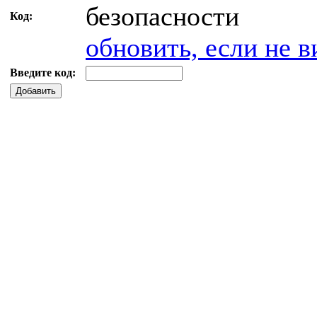
Код:
обновить, если не в
Введите код:
Добавить