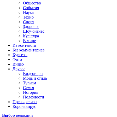
Общество
События
Наука
Техно
Спорт
Здоровье
Шоу-бизнес
Культура
В мире
Из контекста
Без комментариев
Курьезы
Фото
Видео
Другое
Видеоигры
Мода и стиль
Туризм
Семья
История
Полезности
Пресс-релизы
Коронавирус
Выбор
редакции