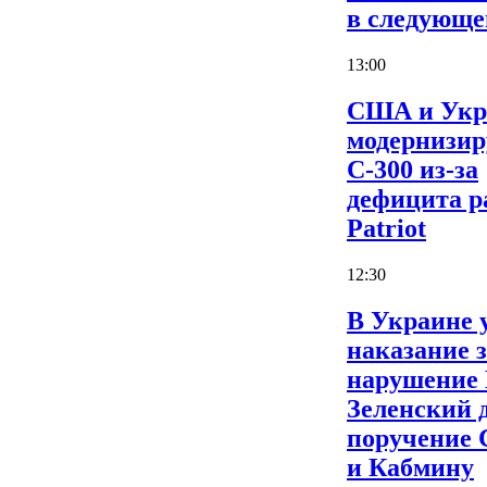
в следующе
13:00
США и Укр
модернизи
С-300 из-за
дефицита р
Patriot
12:30
В Украине 
наказание 
нарушение
Зеленский 
поручение
и Кабмину