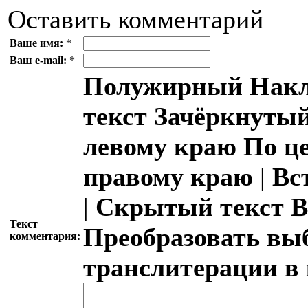
Оставить комментарий
Ваше имя:
*
Ваш e-mail:
*
Полужирный
Накл
текст
Зачёркнутый
левому краю
По ц
правому краю
|
Вс
|
Скрытый текст
В
Текст
Преобразовать вы
комментария:
транслитерации в