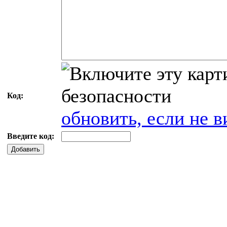
Код:
обновить, если не в
Введите код:
Добавить