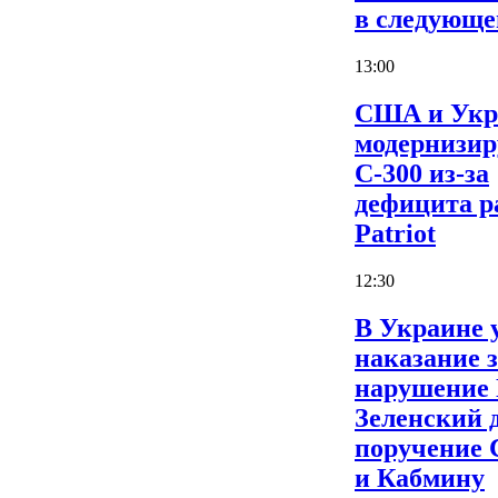
в следующе
13:00
США и Укр
модернизи
С-300 из-за
дефицита р
Patriot
12:30
В Украине 
наказание 
нарушение
Зеленский 
поручение
и Кабмину