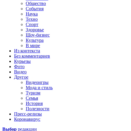
Общество
События
Наука
Техно
Спорт
Здоровье
Шоу-бизнес
Культура
В мире
Из контекста
Без комментариев
Курьезы
Фото
Видео
Другое
Видеоигры
Мода и стиль
Туризм
Семья
История
Полезности
Пресс-релизы
Коронавирус
Выбор
редакции