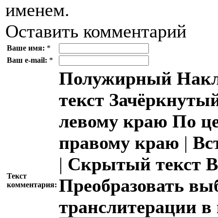
именем.
Оставить комментарий
Ваше имя:
*
Ваш e-mail:
*
Полужирный
Накл
текст
Зачёркнутый
левому краю
По ц
правому краю
|
Вс
|
Скрытый текст
В
Текст
Преобразовать вы
комментария:
транслитерации в