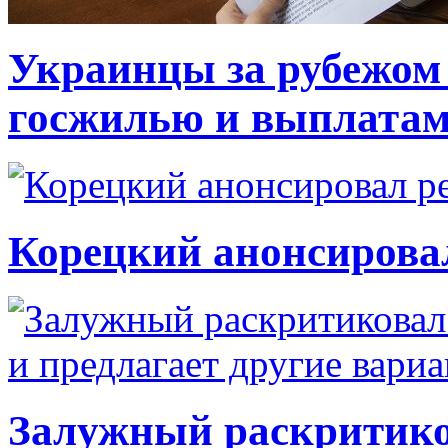
Украинцы за рубежом 
госжилью и выплата
Корецкий анонсирова
Залужный раскритико