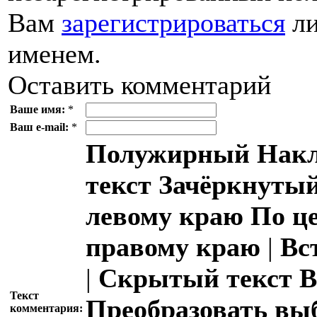
Вам
зарегистрироваться
ли
именем.
Оставить комментарий
Ваше имя:
*
Ваш e-mail:
*
Полужирный
Накл
текст
Зачёркнутый
левому краю
По ц
правому краю
|
Вс
|
Скрытый текст
В
Текст
Преобразовать вы
комментария: