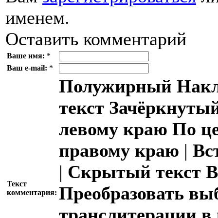
именем.
Оставить комментарий
Ваше имя:
*
Ваш e-mail:
*
Полужирный
Накл
текст
Зачёркнутый
левому краю
По ц
правому краю
|
Вс
|
Скрытый текст
В
Текст
Преобразовать вы
комментария:
транслитерации в