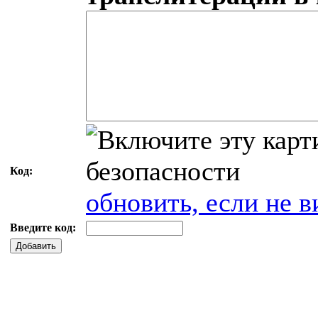
Код:
обновить, если не в
Введите код:
Добавить