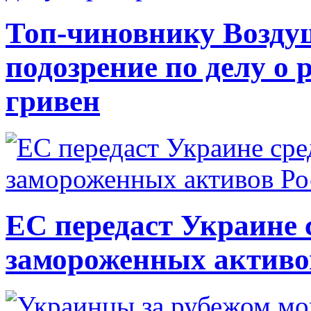
Топ-чиновнику Возду
подозрение по делу о 
гривен
ЕС передаст Украине с
замороженных активо