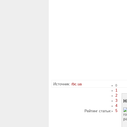
Источник:
rbc.ua
0
1
2
3
Н
4
5
Рейтинг статьи: