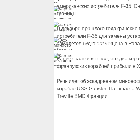
к госжилью и выплатам
американских истребителя F-35. Он
Корецкий анонсировал
ревизию госбюджета
границы.
Залужный
раскритиковал
В декабре прошлого года финские 
вступление Украины в
истребители F-35 для замены устар
НАТО и предлагает
Экс-министр обороны
другие варианты
самолетов будет размещена в Рова
и бывший секретарь
СНБО Умеров получил
новую "вкусную"
Коалиция желающих
должность
Ранее стало известно, что два кор
рушится из-за ухода
двух главных
французских кораблей прибыли в Х
сторонников Украины
Речь идет об эскадренном миноносц
корабле USS Gunston Hall класса W
Treville ВМС Франции.