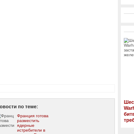
Шес
овости по теме:
War
бит
Франция готова
тре
разместить
ядерные
истребители в