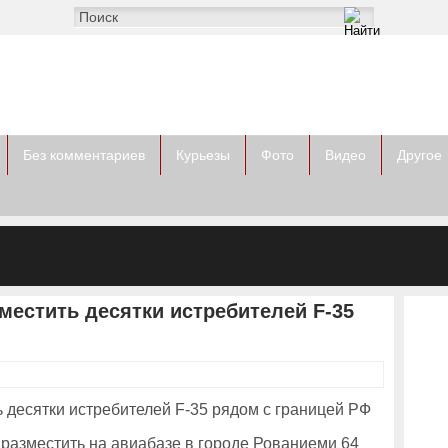
Без комментариев
Курьезы
Фото
Видео
Другое
естить десятки истребителей F-35
азместить на авиабазе в городе Рованиеми 64