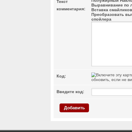
Полужирный
Накло
Текст
Выравнивание по 
комментария:
Вставка смайлико
Преобразовать выб
спойлера
Код:
обновить, если не в
Введите код:
Добавить