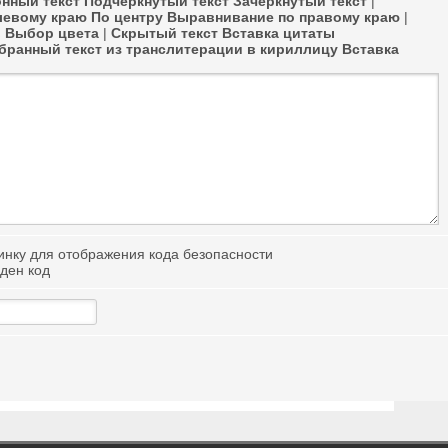
нный текст
Подчёркнутый текст
Зачёркнутый текст
|
левому краю
По центру
Выравнивание по правому краю
|
в
Выбор цвета
|
Скрытый текст
Вставка цитаты
ранный текст из транслитерации в кириллицу
Вставка
иден код