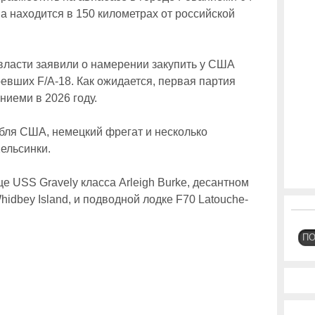
а находится в 150 километрах от российской
власти заявили о намерении закупить у США
евших F/A-18. Как ожидается, первая партия
ниеми в 2026 году.
абля США, немецкий фрегат и несколько
ельсинки.
е USS Gravely класса Arleigh Burke, десантном
hidbey Island, и подводной лодке F70 Latouche-
П