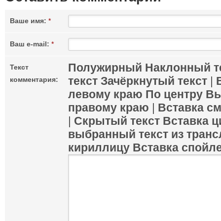
Ваше имя:
*
Ваш e-mail:
*
Полужирный
Наклонный т
Текст
текст
Зачёркнутый текст
|
комментария:
левому краю
По центру
Вы
правому краю
|
Вставка с
|
Скрытый текст
Вставка ц
выбранный текст из транс
кириллицу
Вставка спойл