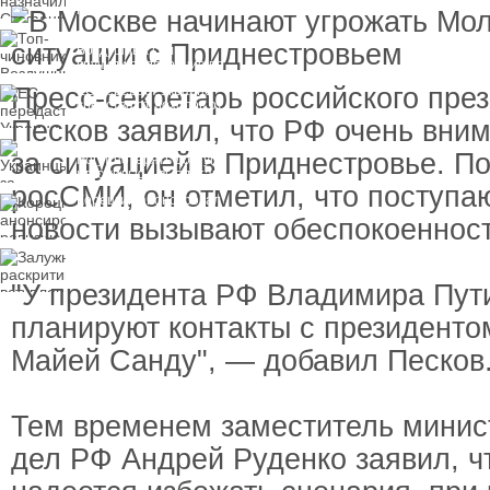
пресечения
Топ-чиновнику
Воздушных сил
вручили подозрение по
делу о растрате более
Пресс-секретарь российского пре
ЕС передаст Украине
1 млрд гривен
средства от доходов от
замороженных активов
Песков заявил, что РФ очень вни
России
Украинцы за рубежом
за ситуацией в Приднестровье. П
могут потерять доступ
к госжилью и выплатам
росСМИ, он отметил, что поступа
Корецкий анонсировал
ревизию госбюджета
новости вызывают обеспокоенност
Залужный
раскритиковал
вступление Украины в
"У президента РФ Владимира Пут
НАТО и предлагает
другие варианты
планируют контакты с президент
Майей Санду", — добавил Песков
Тем временем заместитель минис
дел РФ Андрей Руденко заявил, ч