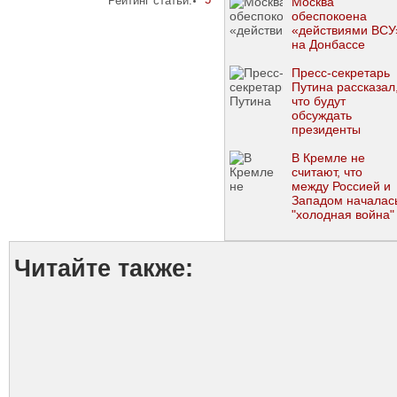
Рейтинг статьи:
Москва
обеспокоена
«действиями ВСУ
на Донбассе
Пресс-секретарь
Путина рассказал
что будут
обсуждать
президенты
России и Украины
на встрече в
В Кремле не
Минске
считают, что
между Россией и
Западом началас
"холодная война"
Читайте также: