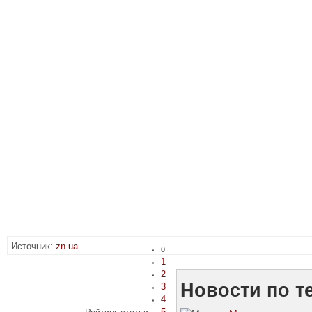
Источник:
zn.ua
0
1
2
Новости по т
3
4
5