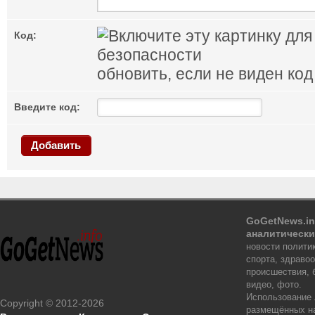
Код:
обновить, если не виден код
Введите код:
Добавить
GoGetNews.in
аналитически
новости политик
спорта, здраво
происшествия, 
видео, фото.
Использование
Copyright © 2012-2026
размещённых на