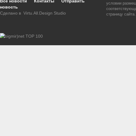
Все новости
Контакты
Отправить
условии размещ
новость
соответствующи
Сделано в
Virtu.All.Design Studio
страницу сайта.