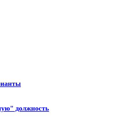
рианты
ную" должность