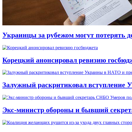
Украинцы за рубежом могут потерять д
Корецкий анонсировал ревизию госбюд
Залужный раскритиковал вступление У
Экс-министр обороны и бывший секре