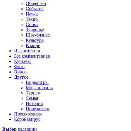
Общество
События
Наука
Техно
Спорт
Здоровье
Шоу-бизнес
Культура
В мире
Из контекста
Без комментариев
Курьезы
Фото
Видео
Другое
Видеоигры
Мода и стиль
Туризм
Семья
История
Полезности
Пресс-релизы
Коронавирус
Выбор
редакции