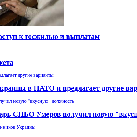
оступ к госжилью и выплатам
жета
краины в НАТО и предлагает другие ва
тарь СНБО Умеров получил новую "вкус