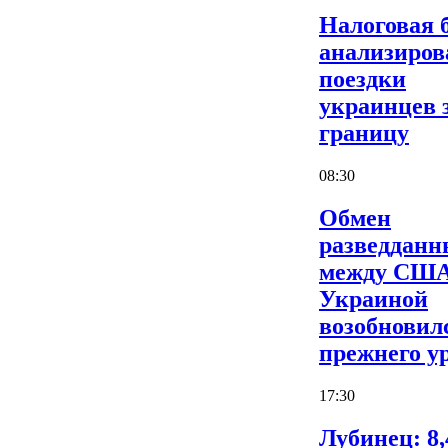
Налоговая 
анализиров
поездки
украинцев 
границу
08:30
Обмен
разведдан
между США
Украиной
возобновил
прежнего у
17:30
Лубинец: 8,