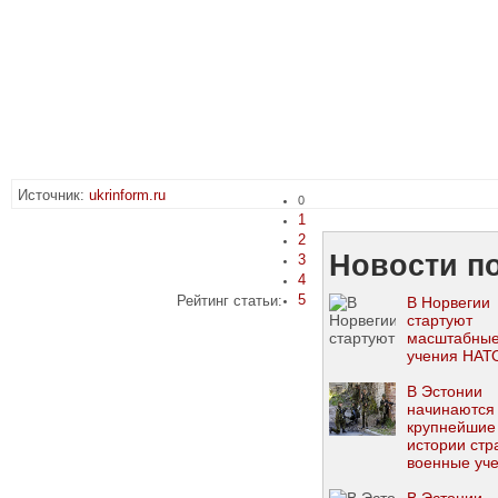
Источник:
ukrinform.ru
0
1
2
Новости по
3
4
5
Рейтинг статьи:
В Норвегии
стартуют
масштабны
учения НАТ
В Эстонии
начинаются
крупнейшие
истории стр
военные уч