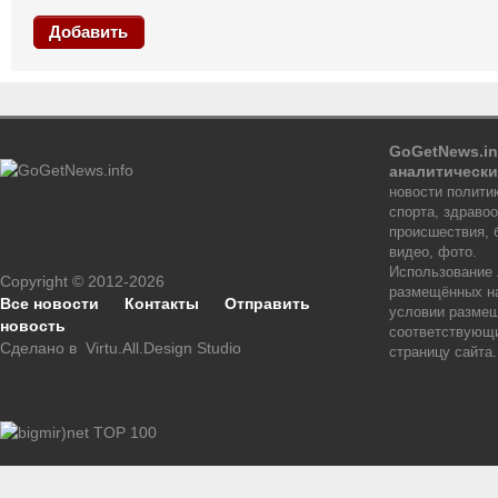
Добавить
GoGetNews.in
аналитически
новости политик
спорта, здраво
происшествия, 
видео, фото.
Использование
Copyright © 2012-2026
размещённых на
Все новости
Контакты
Отправить
условии размещ
новость
соответствующи
Сделано в
Virtu.All.Design Studio
страницу сайта.