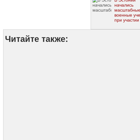
В Эстонии
начались
масштабны
военные уч
при участи
Читайте также: