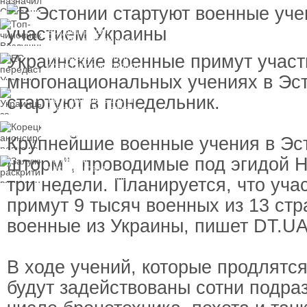
пресечения
Топ-чиновнику
Воздушных сил
вручили подозрение по
делу о растрате более
Украинские военные примут участ
ЕС передаст Украине
1 млрд гривен
средства от доходов от
замороженных активов
многонациональных учениях в Эст
России
Украинцы за рубежом
стартуют в понедельник.
могут потерять доступ
к госжилью и выплатам
Корецкий анонсировал
ревизию госбюджета
Крупнейшие военные учения в Эс
шторм", проводимые под эгидой 
Залужный
раскритиковал
вступление Украины в
три недели. Планируется, что уча
НАТО и предлагает
другие варианты
примут 9 тысяч военных из 13 стр
военные из Украины, пишет DT.UA
В ходе учений, которые продлятся
будут задействованы сотни подра