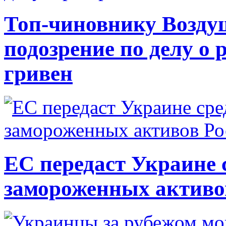
Топ-чиновнику Возду
подозрение по делу о 
гривен
ЕС передаст Украине с
замороженных активо