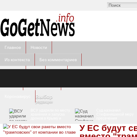
Главное
Новости
Из контекста
Без комментариев
Курьезы
Фото
Видео
Другое
Пресс-релизы
Коронавирус
Выбор
редакции
ВСУ ударили по месту
Суд назначил
хранения и запуска
Стефанишиной меру
дронов в Крыму и
пресечения
вражеской РЛС
У ЕС будут с
вместо "трам