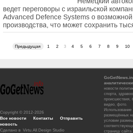
Немецкий автоко
ведет переговоры с израильской компан
Advanced Defence Systems о возможно
производства, что может сохранить тыс
Предыдущая
1
2
3
4
5
6
7
8
9
10
GoGetNews.in
аналитически
новости политик
спорта, здраво
происшествия, 
видео, фото.
Использование
Copyright © 2012-2026
размещённых на
Все новости
Контакты
Отправить
условии размещ
новость
соответствующи
Сделано в
Virtu.All.Design Studio
страницу сайта.