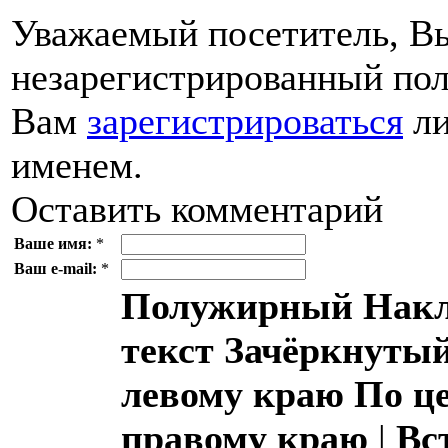
Уважаемый посетитель, Вы
незарегистрированный пол
Вам
зарегистрироваться
ли
именем.
Оставить комментарий
Ваше имя:
*
Ваш e-mail:
*
Полужирный
Накл
текст
Зачёркнутый
левому краю
По ц
правому краю
|
Вс