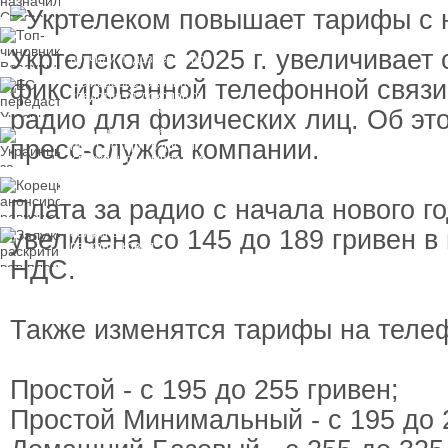
пресечения
Топ-чиновнику
Воздушных сил
Укртелеком с 2025 г. увеличивает 
вручили подозрение по
делу о растрате более
фиксированной телефонной связи
ЕС передаст Украине
1 млрд гривен
средства от доходов от
замороженных активов
радио для физических лиц. Об э
России
Украинцы за рубежом
пресс-служба компании.
могут потерять доступ
к госжилью и выплатам
Корецкий анонсировал
ревизию госбюджета
Плата за радио с начала нового го
увеличена со 145 до 189 гривен в
Залужный
раскритиковал
вступление Украины в
НДС.
НАТО и предлагает
другие варианты
Также изменятся тарифы на теле
Простой - с 195 до 255 гривен;
Простой Минимальный - с 195 до 