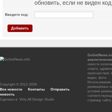
обновить, если не виден код
Введите код:
Добавить
GoGetNews.in
аналитически
новости политик
спорта, здраво
происшествия, 
видео, фото.
Использование
Copyright © 2012-2026
размещённых на
Все новости
Контакты
Отправить
условии размещ
новость
соответствующи
Сделано в
Virtu.All.Design Studio
страницу сайта.