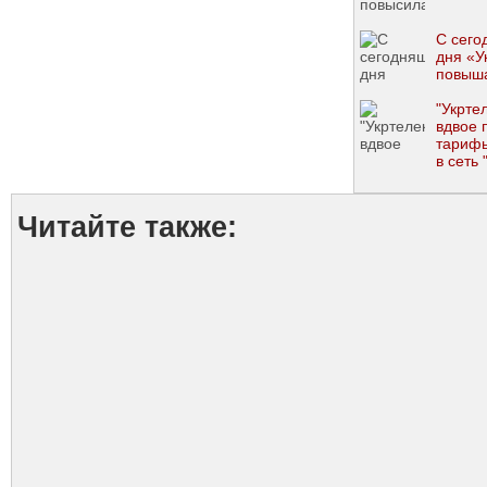
С сего
дня «У
повыш
"Укрте
вдвое 
тарифы
в сеть
Читайте также: