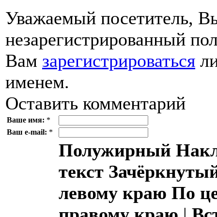
Уважаемый посетитель, Вы
незарегистрированный пол
Вам
зарегистрироваться
ли
именем.
Оставить комментарий
Ваше имя:
*
Ваш e-mail:
*
Полужирный
Накл
текст
Зачёркнутый
левому краю
По ц
правому краю
|
Вс