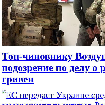
Топ-чиновнику Возду
подозрение по делу о 
гривен