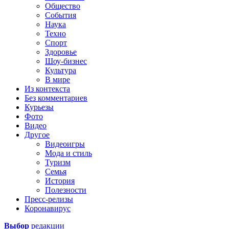
Общество
События
Наука
Техно
Спорт
Здоровье
Шоу-бизнес
Культура
В мире
Из контекста
Без комментариев
Курьезы
Фото
Видео
Другое
Видеоигры
Мода и стиль
Туризм
Семья
История
Полезности
Пресс-релизы
Коронавирус
Выбор
редакции