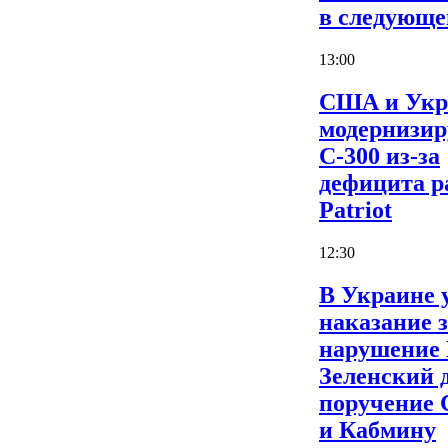
в следующе
13:00
США и Укр
модернизи
С-300 из-за
дефицита р
Patriot
12:30
В Украине 
наказание 
нарушение
Зеленский 
поручение
и Кабмину