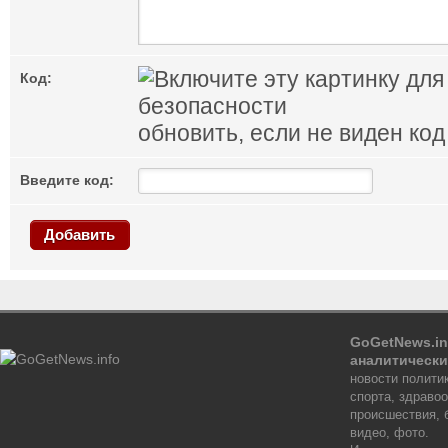
Код:
обновить, если не виден код
Введите код:
Добавить
GoGetNews.in
аналитически
новости политик
спорта, здраво
происшествия, 
видео, фото.