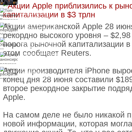
пресечения
Топ-чиновнику
Воздушных сил
вручили подозрение по
делу о растрате более
Акции американской Apple 28 июн
ЕС передаст Украине
1 млрд гривен
средства от доходов от
замороженных активов
рекордно высокого уровня – $2,98
России
Украинцы за рубежом
порога рыночной капитализации в 
могут потерять доступ
к госжилью и выплатам
этом сообщает Reuters.
Корецкий анонсировал
ревизию госбюджета
Акции производителя iPhone выро
Залужный
раскритиковал
вступление Украины в
конец дня 28 июня составили $18
НАТО и предлагает
другие варианты
второе рекордное закрытие подря
Apple.
На самом деле не было никакой 
новой информации, которая могл