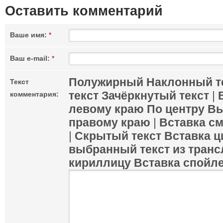
Оставить комментарий
Ваше имя:
*
Ваш e-mail:
*
Полужирный
Наклонный т
Текст
текст
Зачёркнутый текст
|
комментария:
левому краю
По центру
Вы
правому краю
|
Вставка с
|
Скрытый текст
Вставка ц
выбранный текст из транс
кириллицу
Вставка спойл