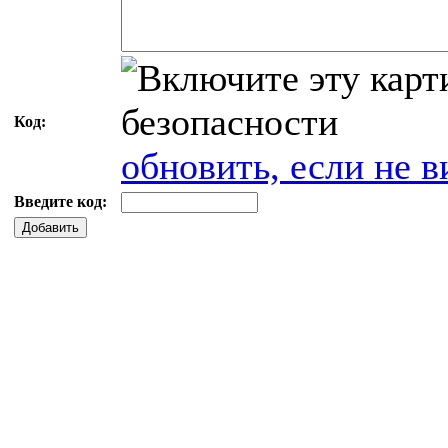
Код:
обновить, если не в
Введите код:
Добавить