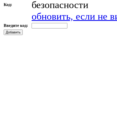
Код:
обновить, если не в
Введите код:
Добавить