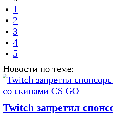
1
2
3
4
5
Новости по теме:
Twitch запретил спонс