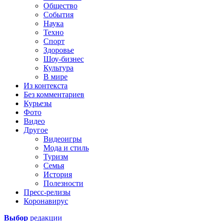
Общество
События
Наука
Техно
Спорт
Здоровье
Шоу-бизнес
Культура
В мире
Из контекста
Без комментариев
Курьезы
Фото
Видео
Другое
Видеоигры
Мода и стиль
Туризм
Семья
История
Полезности
Пресс-релизы
Коронавирус
Выбор
редакции