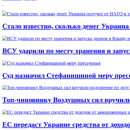
Стало известно, сколько денег Украина
ВСУ ударили по месту хранения и запу
Суд назначил Стефанишиной меру прес
Топ-чиновнику Воздушных сил вручили п
ЕС передаст Украине средства от доход