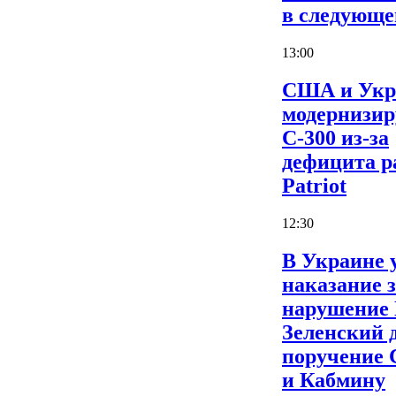
в следующе
13:00
США и Укр
модернизи
С-300 из-за
дефицита р
Patriot
12:30
В Украине 
наказание 
нарушение
Зеленский 
поручение
и Кабмину