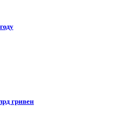
году
лрд гривен